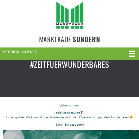
MARKTKAUF
SUNDERN
#ZEITFUERWUNDERBARES
#ZEITFUERWUNDERBARES
Liebe Kunden,
bald ist es soweit
Unser großer Marktkauf-Adventskalender mit tollen Überraschungen steht für Sie bereit.
Seien Sie gespannt!