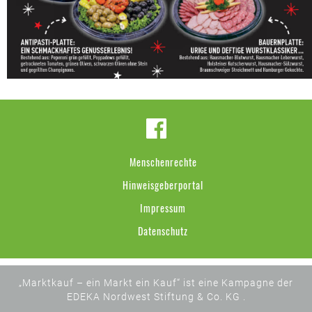
Menschenrechte
Hinweisgeberportal
Impressum
Datenschutz
„Marktkauf – ein Markt ein Kauf“ ist eine Kampagne der
EDEKA Nordwest Stiftung & Co. KG .