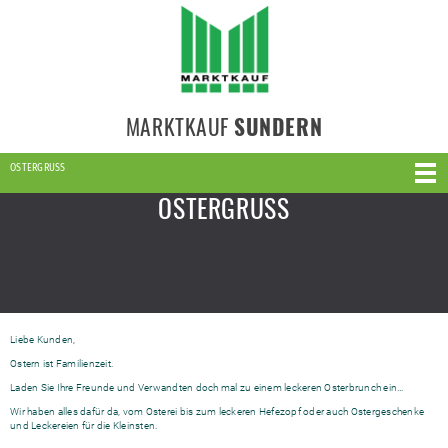
MARKTKAUF
SUNDERN
OSTERGRUSS
OSTERGRUSS
Liebe Kunden,
Ostern ist Familienzeit.
Laden Sie Ihre Freunde und Verwandten doch mal zu einem leckeren Osterbrunch ein…
Wir haben alles dafür da, vom Osterei bis zum leckeren Hefezopf oder auch Ostergeschenke
und Leckereien für die Kleinsten.