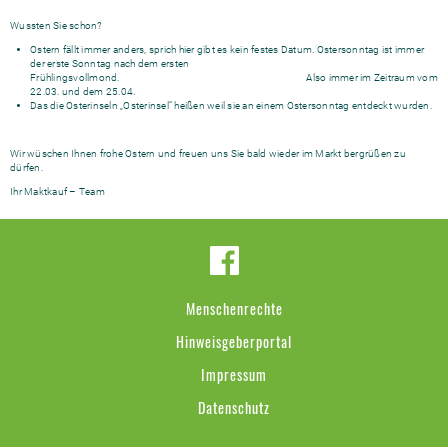
Wussten Sie schon?
Ostern fällt immer anders, sprich hier gibt es kein festes Datum. Ostersonntag ist immer
der erste Sonntag nach dem ersten
Frühlingsvollmond. Also immer im Zeitraum vom
22.03. und dem 25.04.
Das die Osterinseln „Osterinsel“ heißen weil sie an einem Ostersonntag entdeckt wurden.
Wir wüschen Ihnen frohe Ostern und freuen uns Sie bald wieder im Markt bergrüßen zu
dürfen.
Ihr Maktkauf – Team
Menschenrechte
Hinweisgeberportal
Impressum
Datenschutz