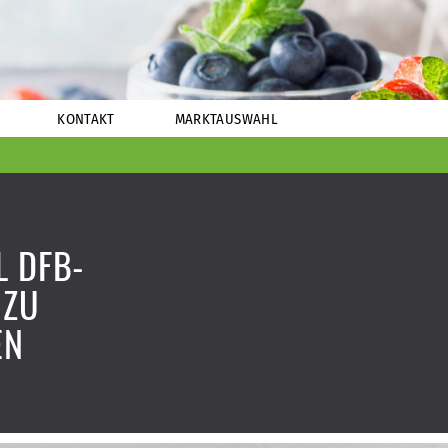
KONTAKT
MARKTAUSWAHL
L DFB-
 ZU
EN