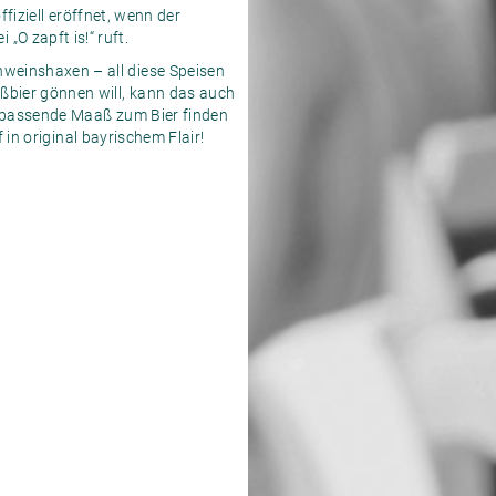
ffiziell eröffnet, wenn der
O zapft is!“ ruft.
weinshaxen – all diese Speisen
ißbier gönnen will, kann das auch
e passende Maaß zum Bier finden
n original bayrischem Flair!