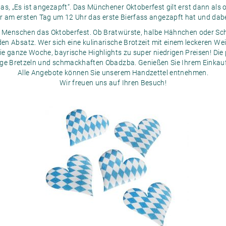
das, „Es ist angezapft“. Das Münchener Oktoberfest gilt erst dann als o
 am ersten Tag um 12 Uhr das erste Bierfass angezapft hat und dabei „
e Menschen das Oktoberfest. Ob Bratwürste, halbe Hähnchen oder Sch
den Absatz. Wer sich eine kulinarische Brotzeit mit einem leckeren We
die ganze Woche, bayrische Highlights zu super niedrigen Preisen! Di
ige Bretzeln und schmackhaften Obadzba. Genießen Sie Ihrem Einkauf i
Alle Angebote können Sie unserem Handzettel entnehmen.
Wir freuen uns auf Ihren Besuch!