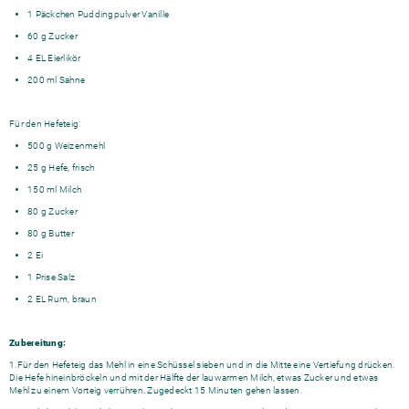
1 Päckchen Puddingpulver Vanille
60 g Zucker
4 EL Eierlikör
200 ml Sahne
Für den Hefeteig:
500 g Weizenmehl
25 g Hefe, frisch
150 ml Milch
80 g Zucker
80 g Butter
2 Ei
1 Prise Salz
2 EL Rum, braun
Zubereitung:
1.Für den Hefeteig das Mehl in eine Schüssel sieben und in die Mitte eine Vertiefung drücken.
Die Hefe hineinbröckeln und mit der Hälfte der lauwarmen Milch, etwas Zucker und etwas
Mehl zu einem Vorteig verrühren. Zugedeckt 15 Minuten gehen lassen.