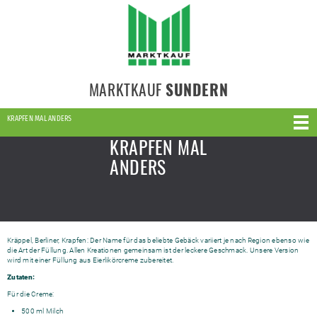
MARKTKAUF
SUNDERN
KRAPFEN MAL ANDERS
KRAPFEN MAL
ANDERS
Kräppel, Berliner, Krapfen: Der Name für das beliebte Gebäck variiert je nach Region ebenso wie
die Art der Füllung. Allen Kreationen gemeinsam ist der leckere Geschmack. Unsere Version
wird mit einer Füllung aus Eierlikörcreme zubereitet.
Zutaten:
Für die Creme:
500 ml Milch