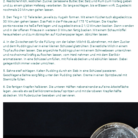
2. Restliche Milch, restlichen Zucker, zerlassene Butter, Eier, Salz und Rum zum Vorteig geben
und zu einem glatten Hefeteig verarbeiten. So lange schlagen, bis er Blasen wirft. Zugedeckt
nochmals 20 Minuten gehen lassen.
3. Den Teig in 12 Teile teilen, jeweils zu Kugeln formen. Mit einem Küchentuch abgedeckt ca.
30 Minuten gehen lassen. Das Fett in der Friteuse auf 175 °C erhitzen. Die Krapfen
portionsweise ins heiße Fett legen und zugedeckt etwa 2 1/2 Minuten backen. Dann wenden
und in der offenen Friteuse in weiteren 3 Minuten fertig backen. Mit einem Schaumlöffel
herausheben und zum Abtropfen auf Küchenpapier legen. Abkühlen lassen.
4. In der Zwischenzeit für die Füllung von der kalten Milch 6 EL abnehmen, mit dem Zucker
und dem Puddingpulver in einer kleinen Schüssel glattrühren. Die restliche Milch in einem
Topf aufkochen lassen. Das angerührte Puddingpulver mit einem Schneebesen unterrühren
und noch einmal kräftig aufkochen lassen, vom Herd nehmen und mit dem Eierlikör
aromatisieren. In eine Schüssel umfüllen, mit Folie abdecken und abkühlen lassen. Dabei
gelegentlich immer wieder umrühren.
5. Sahne steif schlagen. Kalten Pudding durch ein Sieb in eine Schüssel passieren.
Geschlagene Sahne sorgfältig unter den Pudding ziehen. Creme in einen Spritzbeutel mit
Sterntülle füllen.
6. Die fertigen Krapfen halbieren. Die unteren Hälften nebeneinander auf eine Arbeitsfläche
legen. Jeweils etwas Eierlikörcreme darauf spritzen und mit der oberen Krapfenhälfte
abdecken. Mit Puderzucker besieben und servieren.