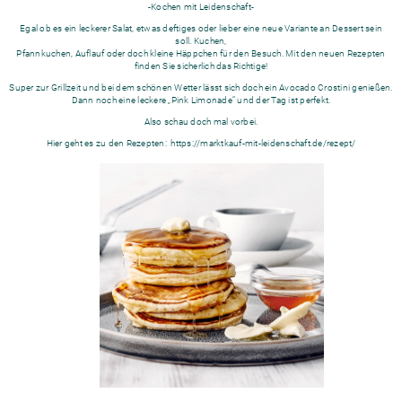
-Kochen mit Leidenschaft-
Egal ob es ein leckerer Salat, etwas deftiges oder lieber eine neue Variante an Dessert sein
soll. Kuchen,
Pfannkuchen, Auflauf oder doch kleine Häppchen für den Besuch. Mit den neuen Rezepten
finden Sie sicherlich das Richtige!
Super zur Grillzeit und bei dem schönen Wetter lässt sich doch ein Avocado Crostini genießen.
Dann noch eine leckere „Pink Limonade“ und der Tag ist perfekt.
Also schau doch mal vorbei.
Hier geht es zu den Rezepten:
https://marktkauf-mit-leidenschaft.de/rezept/