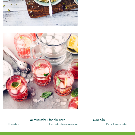
Australische Pfannkuchen
Avocado
Crostini
Frühstückscouscous
Pink Limonade