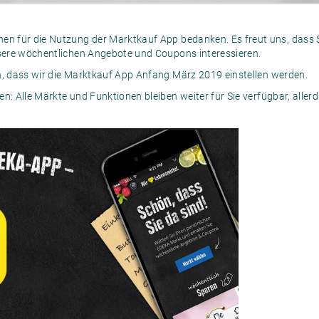
en für die Nutzung der Marktkauf App bedanken. Es freut uns, dass S
nsere wöchentlichen Angebote und Coupons interessieren.
n, dass wir die Marktkauf App Anfang März 2019 einstellen werden.
en: Alle Märkte und Funktionen bleiben weiter für Sie verfügbar, alle