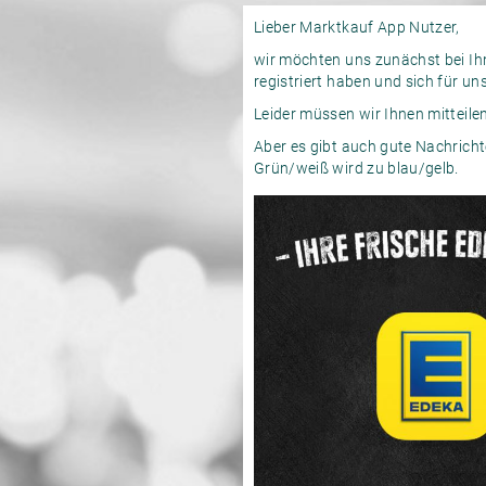
Lieber Marktkauf App Nutzer,
wir möchten uns zunächst bei Ihn
registriert haben und sich für u
Leider müssen wir Ihnen mitteile
Aber es gibt auch gute Nachricht
Grün/weiß wird zu blau/gelb.