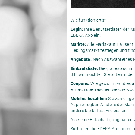
Wie funktioniert‘s?
Login:
Ihre Benutzerdaten der M
EDEKA App ein.
Märkte:
Alle Marktkauf Häuser f
Lieblingsmarkt festlegen und fin
Angebote:
Nach Auswahl eines M
Einkaufsliste:
Die gibt es auch i
d.h. wir möchten Sie bitten in d
Coupons:
Wie gewohnt wird es a
einfach überraschen welche wöche
Mobiles bezahlen:
Sie zahlen ge
App verfügbar. Anstelle der Mar
andere bleibt fast wie bisher.
Als kleine Entschädigung haben wi
Sie haben die EDEKA App noch nic