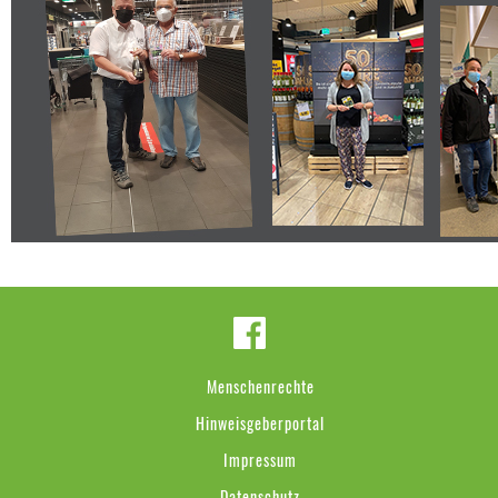
Menschenrechte
Hinweisgeberportal
Impressum
Datenschutz