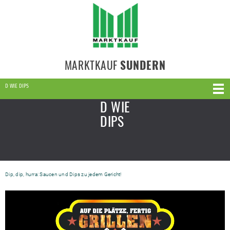
MARKTKAUF
SUNDERN
D WIE DIPS
D WIE
DIPS
Dip, dip, hurra: Saucen und Dips zu jedem Gericht!