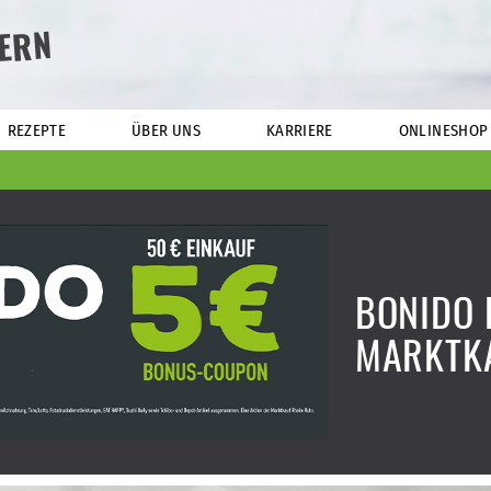
ERN
REZEPTE
ÜBER UNS
KARRIERE
ONLINESHOP
BONIDO 
MARKTK