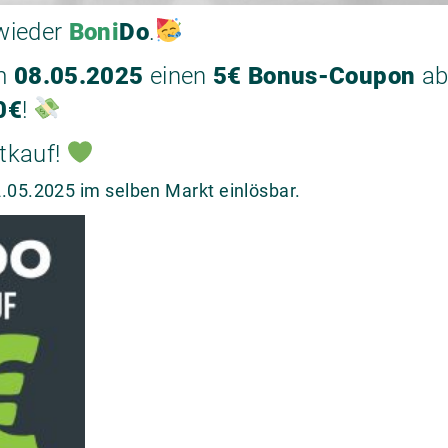
wieder
Boni
Do
.
m
08.05.2025
einen
5€ Bonus-Coupon
ab
0€
!
tkauf!
.05.2025 im selben Markt einlösbar.