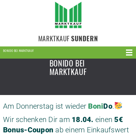
MARKTKAUF
SUNDERN
BONIDO BEI MARKTKAUF
BONIDO BEI
MARKTKAUF
Am Donnerstag ist wieder
Boni
Do
.
Wir schenken Dir am
18.04.
einen
5€
Bonus-Coupon
ab einem Einkaufswert