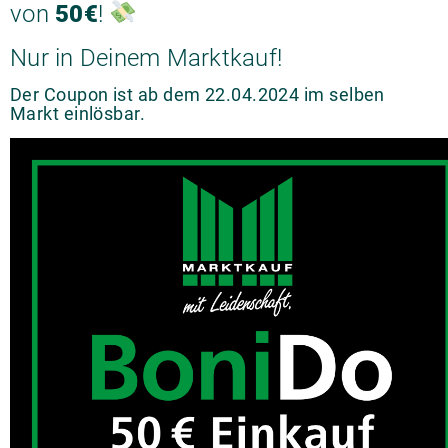
von
50€
!
Nur in Deinem Marktkauf!
Der Coupon ist ab dem 22.04.2024 im selben
Markt einlösbar.