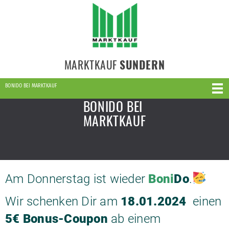
MARKTKAUF
SUNDERN
BONIDO BEI MARKTKAUF
BONIDO BEI
MARKTKAUF
Am Donnerstag ist wieder
Boni
Do
.
Wir schenken Dir am
18.01.2024
einen
5€ Bonus-Coupon
ab einem